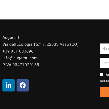
Auger srl
Via dell’Ecologia 15/17, 22033 Asso (CO)
+39 031 683896
info@augersrl.com
P.IVA 03471020135
Ac
secon