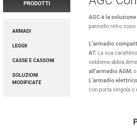
AGC Com
PRODOTTI
AGC è la soluzione
pannello retro sono 
ARMADI
L’armadio compat
LEGGII
AT.
La sua caratteris
CASSE E CASSONI
sebbene abbia dimens
all’armadio AGM
, 
SOLUZIONI
L’armadio elettric
MODIFICATE
con porta singola o 
P