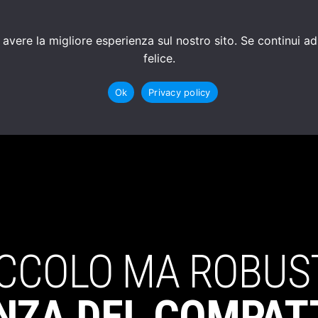
CONTATTI
AGENZIE PARTNER
SOLUZIONI AD 
 avere la migliore esperienza sul nostro sito. Se continui a
felice.
Ok
Privacy policy
ICCOLO MA ROBUS
ENZA DEL COMPAT