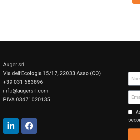
Auger srl
Via dell’Ecologia 15/17, 22033 Asso (CO)
+39 031 683896
info@augersrl.com
P.IVA 03471020135
Ac
secon