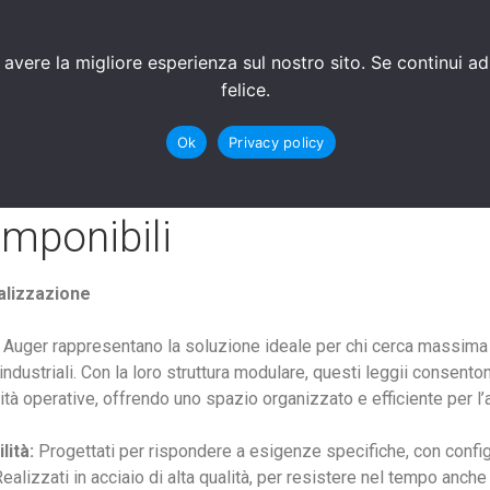
CONTATTI
AGENZIE PARTNER
SOLUZIONI AD 
 avere la migliore esperienza sul nostro sito. Se continui a
felice.
Ok
Privacy policy
mponibili
nalizzazione
i Auger rappresentano la soluzione ideale per chi cerca massima 
industriali. Con la loro struttura modulare, questi leggii consen
ità operative, offrendo uno spazio organizzato e efficiente per l’
lità:
Progettati per rispondere a esigenze specifiche, con config
ealizzati in acciaio di alta qualità, per resistere nel tempo anche