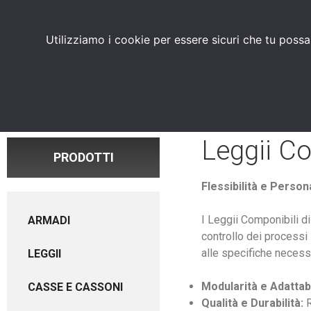
PRODOTTI
CHI SIAMO
Utilizziamo i cookie per essere sicuri che tu possa
Leggii Co
PRODOTTI
Flessibilità e Perso
I Leggii Componibili d
ARMADI
controllo dei processi 
alle specifiche necess
LEGGII
Modularità e Adattabi
CASSE E CASSONI
Qualità e Durabilità:
R