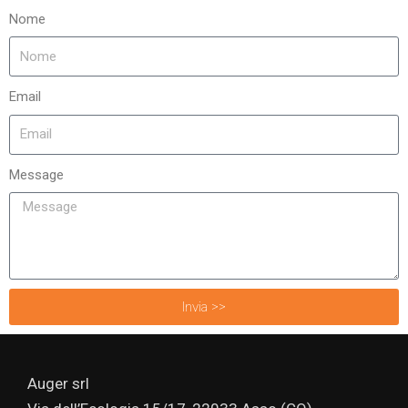
Nome
Email
Message
Invia >>
Auger srl