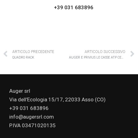
+39 031 683896
ARTICOLO PRECEDENTE
ARTICOLO SUCCESSIVO
QUADRO RACK
AUGER E PRIVIUS LE CASSE ATP CERTIFCATE “UL”
Auger srl
Via dell’Ecologia 15/17, 22033 Asso (CO)
+39 031 683896
info@augersrl.com
P.IVA 03471020135