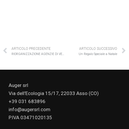
ARTICOLO PRECEDENTE
ARTICOLO SUCCESSIVO
RIORGANIZZAZIONE AGENZIE DI VENDITA 3 NUOVI PARTNER PER AUGER E PRIVIUS
Un Regalo Speciale a Natale
Auger srl
Via dell’Ecologia 15/17, 22033 Asso (CO)
+39 031 683896
info@augersrl.com
P.IVA 03471020135