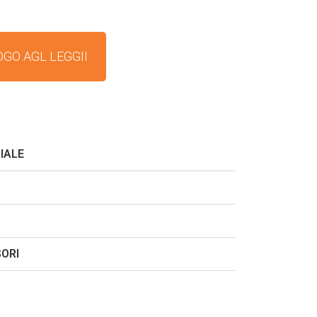
OGO AGL LEGGII
IALE
SORI