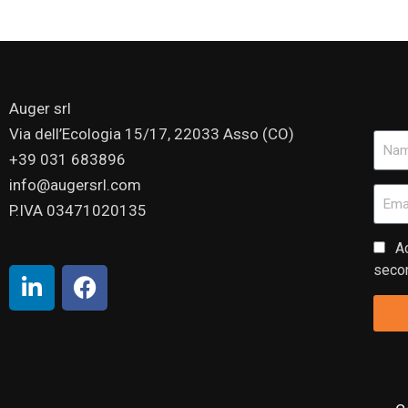
Auger srl
Via dell’Ecologia 15/17, 22033 Asso (CO)
+39 031 683896
info@augersrl.com
P.IVA 03471020135
Ac
secon