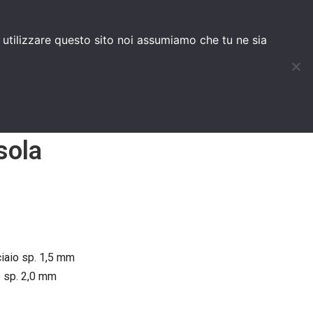
HOC
BLOG
d utilizzare questo sito noi assumiamo che tu ne sia
sola
ciaio sp. 1,5 mm
o sp. 2,0 mm